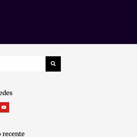
edes
 recente