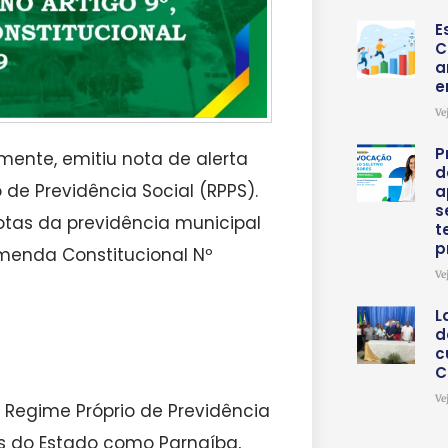
E
C
a
e
Ve
P
mente, emitiu nota de alerta
d
de Previdência Social (RPPS).
a
s
tas da previdência municipal
t
p
enda Constitucional Nº
Ve
L
d
c
C
Ve
 Regime Próprio de Previdência
es do Estado como Parnaíba,