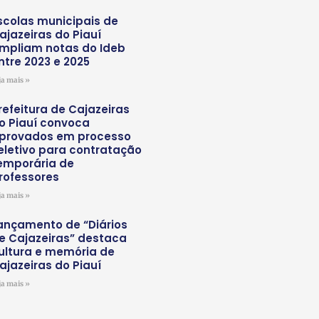
scolas municipais de
ajazeiras do Piauí
mpliam notas do Ideb
ntre 2023 e 2025
ja mais »
refeitura de Cajazeiras
o Piauí convoca
provados em processo
eletivo para contratação
emporária de
rofessores
ja mais »
ançamento de “Diários
e Cajazeiras” destaca
ultura e memória de
ajazeiras do Piauí
ja mais »