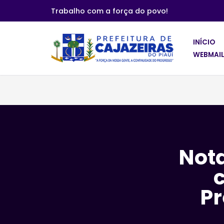
Trabalho com a força do povo!
Pular
para
INÍCIO
o
WEBMAIL
conteúdo
Nota
Pr