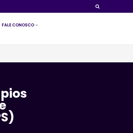
FALE CONOSCO
ípios
e
PS)