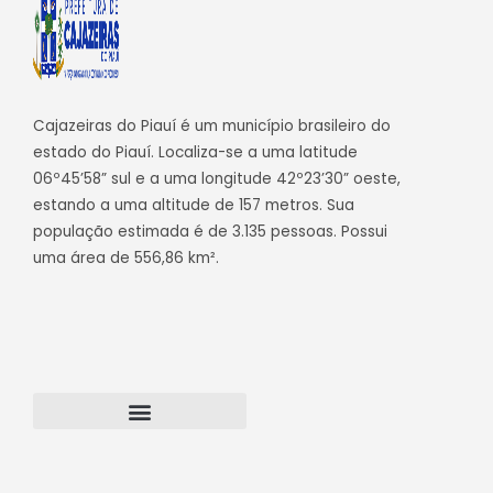
Cajazeiras do Piauí é um município brasileiro do
estado do Piauí. Localiza-se a uma latitude
06º45’58” sul e a uma longitude 42º23’30” oeste,
estando a uma altitude de 157 metros. Sua
população estimada é de 3.135 pessoas. Possui
uma área de 556,86 km².
Transparência Cajazeiras do Piauí
Webmail – Acesso Interno