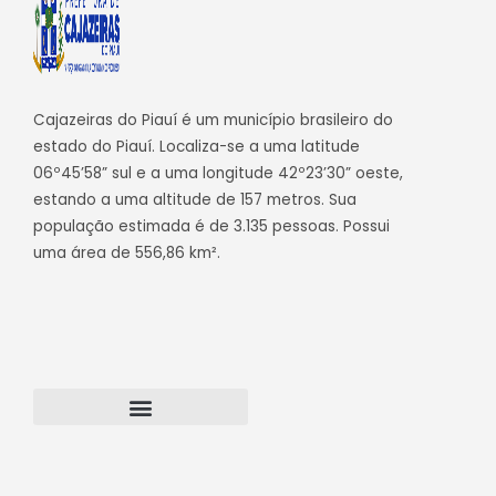
Cajazeiras do Piauí é um município brasileiro do
estado do Piauí. Localiza-se a uma latitude
06º45’58” sul e a uma longitude 42º23’30” oeste,
estando a uma altitude de 157 metros. Sua
população estimada é de 3.135 pessoas. Possui
uma área de 556,86 km².
Transparência Cajazeiras do Piauí
Webmail – Acesso Interno