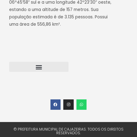
06º45’58” sul e a uma longitude 42º23’30” oeste,
estando a uma altitude de 157 metros. Sua
população estimada é de 3.135 pessoas. Possui
uma área de 556,86 km².
Transparência Cajazeiras do Piauí
Webmail – Acesso Interno
© PREFEITURA MUNICIPAL DE CAJAZEIRAS. TODOS OS DIREITOS
RESERVADOS.