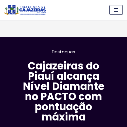
Pular
para
o
conteúdo
Destaques
Cajazeiras do
Piauí alcança
Nível Diamante
no PACTO com
pontuação
máxima