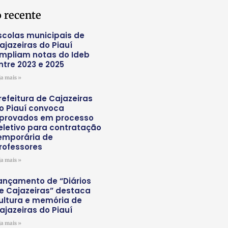
 recente
scolas municipais de
ajazeiras do Piauí
mpliam notas do Ideb
ntre 2023 e 2025
ja mais »
refeitura de Cajazeiras
o Piauí convoca
provados em processo
eletivo para contratação
emporária de
rofessores
ja mais »
ançamento de “Diários
e Cajazeiras” destaca
ultura e memória de
ajazeiras do Piauí
ja mais »