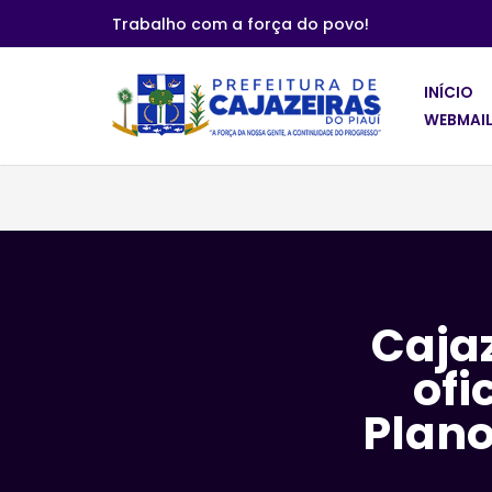
Trabalho com a força do povo!
Pular
para
INÍCIO
o
WEBMAIL
conteúdo
Cajaz
ofi
Plano