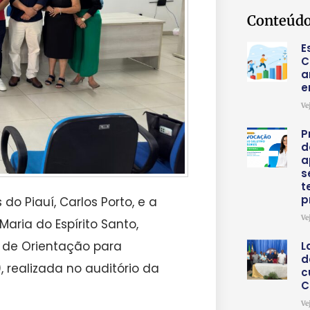
Conteúdo
E
C
a
e
Ve
P
d
a
s
t
p
do Piauí, Carlos Porto, e a
Ve
aria do Espírito Santo,
a de Orientação para
L
d
 realizada no auditório da
c
C
Ve