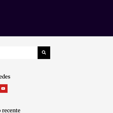
edes
 recente