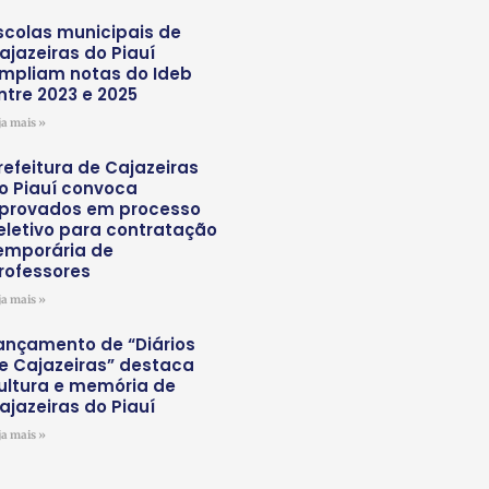
scolas municipais de
ajazeiras do Piauí
mpliam notas do Ideb
ntre 2023 e 2025
ja mais »
refeitura de Cajazeiras
o Piauí convoca
provados em processo
eletivo para contratação
emporária de
rofessores
ja mais »
ançamento de “Diários
e Cajazeiras” destaca
ultura e memória de
ajazeiras do Piauí
ja mais »