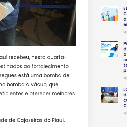
E
C
a
e
Ve
P
d
a
iauí recebeu, nesta quarta-
s
t
estinados ao fortalecimento
p
entregues está uma bomba de
Ve
mo bomba a vácuo, que
L
eficientes e oferecer melhores
d
c
C
Ve
de de Cajazeiras do Piauí,