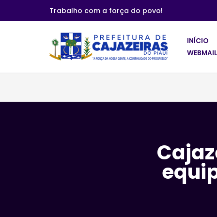
Trabalho com a força do povo!
Pular
para
INÍCIO
o
WEBMAIL
conteúdo
Cajaz
equip