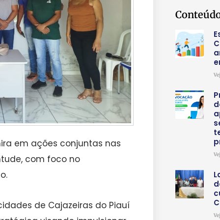
Conteúdo
E
C
a
e
Ve
P
d
a
s
t
p
 mira em ações conjuntas nas
Ve
entude, com foco no
o.
L
d
c
C
cidades de Cajazeiras do Piauí
Ve