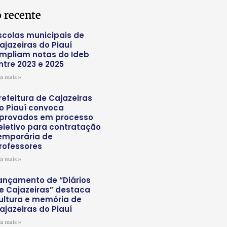
 recente
scolas municipais de
ajazeiras do Piauí
mpliam notas do Ideb
ntre 2023 e 2025
ja mais »
refeitura de Cajazeiras
o Piauí convoca
provados em processo
eletivo para contratação
emporária de
rofessores
ja mais »
ançamento de “Diários
e Cajazeiras” destaca
ultura e memória de
ajazeiras do Piauí
ja mais »