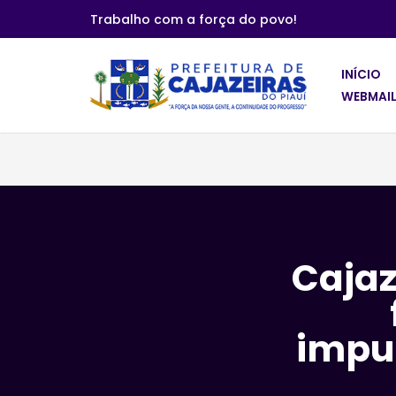
Trabalho com a força do povo!
Pular
para
INÍCIO
o
WEBMAIL
conteúdo
Cajaz
impu