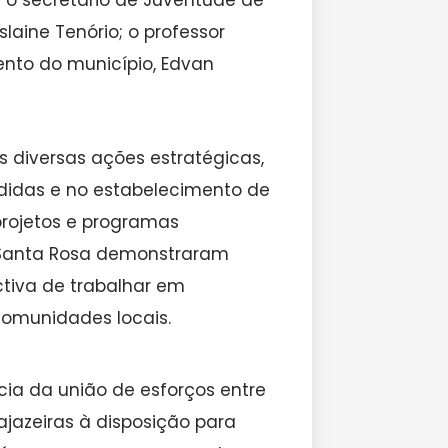
; o secretário de Juventude de
islaine Tenório; o professor
ento do município, Edvan
s diversas ações estratégicas,
didas e no estabelecimento de
projetos e programas
e Santa Rosa demonstraram
tiva de trabalhar em
comunidades locais.
ncia da união de esforços entre
ajazeiras à disposição para