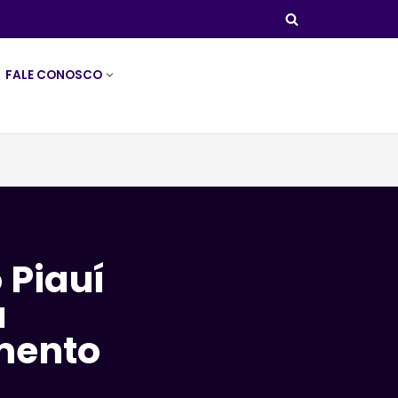
FALE CONOSCO
 Piauí
a
mento