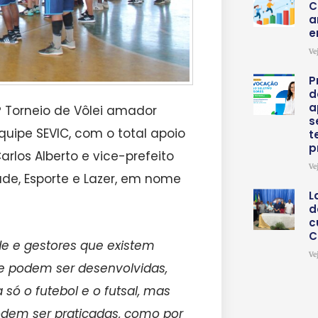
C
a
e
Ve
P
d
a
1° Torneio de Vôlei amador
s
quipe SEVIC, com o total apoio
t
p
rlos Alberto e vice-prefeito
Ve
ude, Esporte e Lazer, em nome
L
d
c
C
ade e gestores que existem
Ve
ue podem ser desenvolvidas,
só o futebol e o futsal, mas
dem ser praticadas, como por