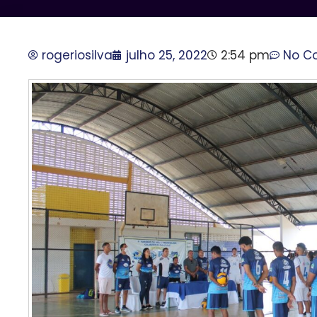
rogeriosilva
julho 25, 2022
2:54 pm
No C