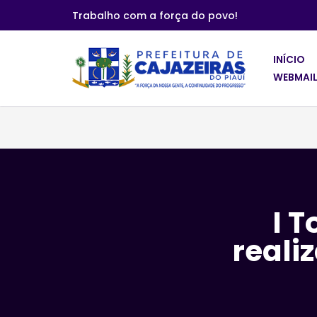
Trabalho com a força do povo!
Pular
para
INÍCIO
o
WEBMAIL
conteúdo
I 
reali