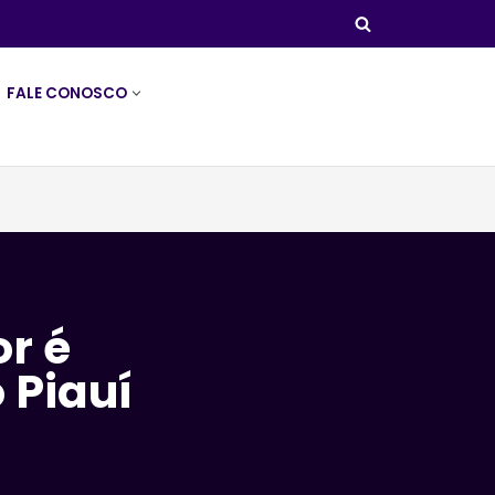
FALE CONOSCO
r é
 Piauí