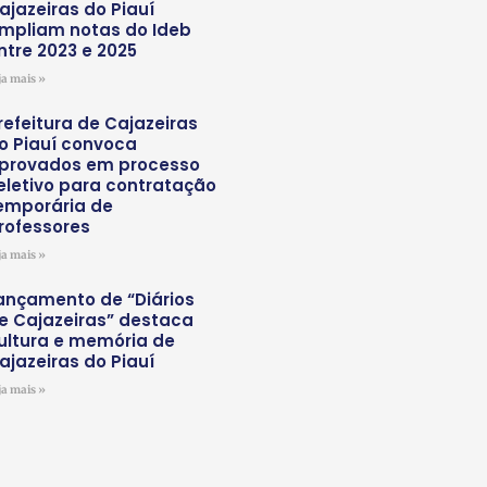
ajazeiras do Piauí
mpliam notas do Ideb
ntre 2023 e 2025
ja mais »
refeitura de Cajazeiras
o Piauí convoca
provados em processo
eletivo para contratação
emporária de
rofessores
ja mais »
ançamento de “Diários
e Cajazeiras” destaca
ultura e memória de
ajazeiras do Piauí
ja mais »