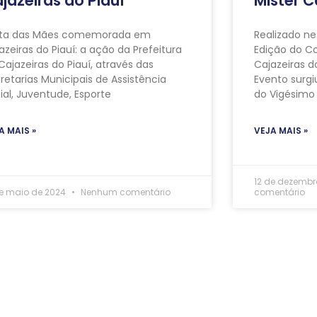
jazeiras do Piauí
Mister C
sta das Mães comemorada em
Realizado ne
azeiras do Piauí: a ação da Prefeitura
Edição do Co
Cajazeiras do Piauí, através das
Cajazeiras do
retarias Municipais de Assistência
Evento surg
ial, Juventude, Esporte
do Vigésimo
A MAIS »
VEJA MAIS »
12 de dezembr
de maio de 2024
Nenhum comentário
comentário