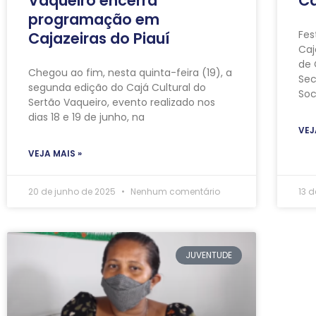
Vaqueiro encerra
Ca
programação em
Fe
Cajazeiras do Piauí
Caj
de 
Chegou ao fim, nesta quinta-feira (19), a
Sec
segunda edição do Cajá Cultural do
Soc
Sertão Vaqueiro, evento realizado nos
dias 18 e 19 de junho, na
VEJ
VEJA MAIS »
20 de junho de 2025
Nenhum comentário
13 
JUVENTUDE