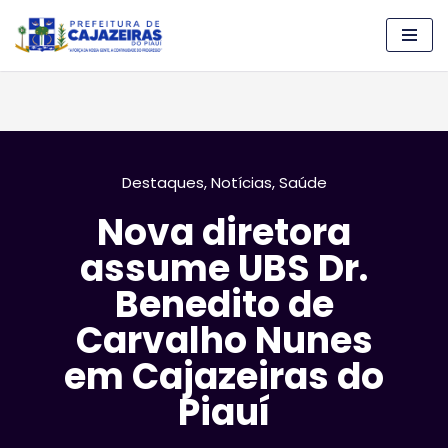
Pular
para
o
conteúdo
Destaques
,
Notícias
,
Saúde
Nova diretora
assume UBS Dr.
Benedito de
Carvalho Nunes
em Cajazeiras do
Piauí