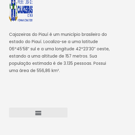
Cajazeiras do Piauí é um município brasileiro do
estado do Piauí. Localiza-se a uma latitude
06º45’58” sul e a uma longitude 42º23’30” oeste,
estando a uma altitude de 157 metros. Sua
população estimada é de 3.135 pessoas. Possui
uma área de 556,86 km².
Transparência Cajazeiras do Piauí
Webmail – Acesso Interno