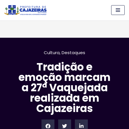
Pular
para
o
conteúdo
Cultura
,
Destaques
Tradição e
emoção marcam
a 27ª Vaquejada
realizada em
Cajazeiras