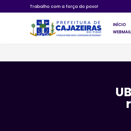
Trabalho com a força do povo!
Pular
para
INÍCIO
o
WEBMAIL
conteúdo
UB