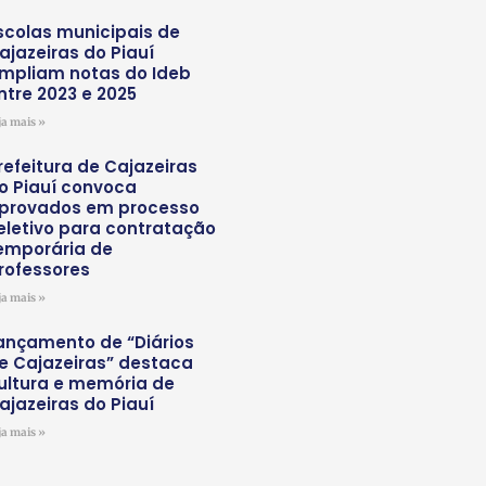
scolas municipais de
ajazeiras do Piauí
mpliam notas do Ideb
ntre 2023 e 2025
ja mais »
refeitura de Cajazeiras
o Piauí convoca
provados em processo
eletivo para contratação
emporária de
rofessores
ja mais »
ançamento de “Diários
e Cajazeiras” destaca
ultura e memória de
ajazeiras do Piauí
ja mais »