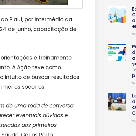
E
C
do Piauí, por intermédio da
a
e
 24 de junho, capacitação de
Ve
P
d
orientações e treinamento
a
s
Santo. A Ação teve como
t
p
 intuito de buscar resultados
Ve
imeiros socorros.
L
d
lém de uma roda de conversa
c
C
arecer eventuais dúvidas e
Ve
treladas aos primeiros
 Saúde, Carlos Porto.