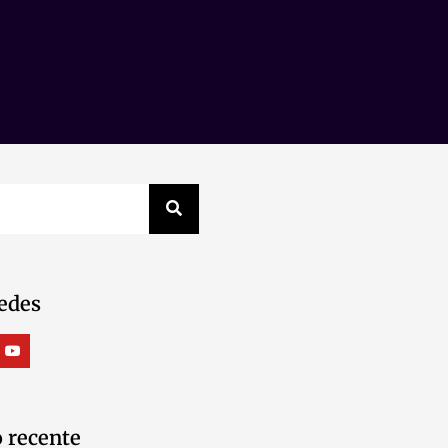
edes
 recente