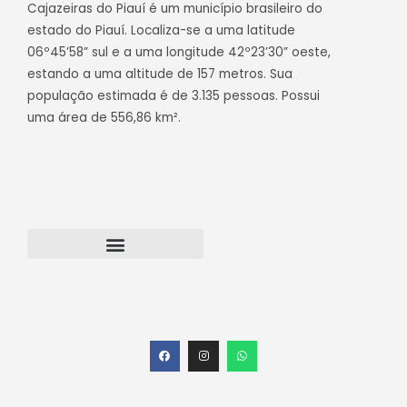
Cajazeiras do Piauí é um município brasileiro do
estado do Piauí. Localiza-se a uma latitude
06º45’58” sul e a uma longitude 42º23’30” oeste,
estando a uma altitude de 157 metros. Sua
população estimada é de 3.135 pessoas. Possui
uma área de 556,86 km².
Transparência Cajazeiras do Piauí
Webmail – Acesso Interno