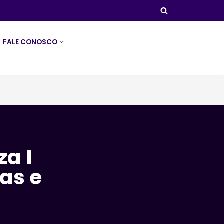
FALE CONOSCO
za I
as e