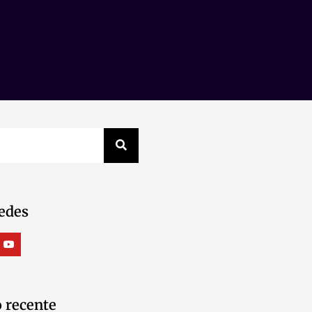
edes
 recente