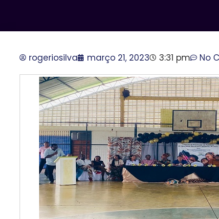
rogeriosilva
março 21, 2023
3:31 pm
No 