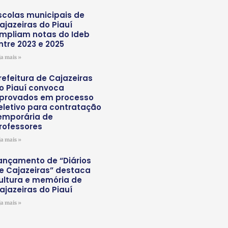
scolas municipais de
ajazeiras do Piauí
mpliam notas do Ideb
ntre 2023 e 2025
ja mais »
refeitura de Cajazeiras
o Piauí convoca
provados em processo
eletivo para contratação
emporária de
rofessores
ja mais »
ançamento de “Diários
e Cajazeiras” destaca
ultura e memória de
ajazeiras do Piauí
ja mais »