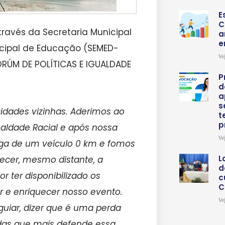
E
C
através da Secretaria Municipal
a
e
icipal de Educação (SEMED-
Ve
 FORÚM DE POLÍTICAS E IGUALDADE
P
d
a
s
cidades vizinhas. Aderimos ao
t
p
aldade Racial e após nossa
Ve
ega de um veículo 0 km e fomos
L
ecer, mesmo distante, a
d
or ter disponibilizado os
c
C
r e enriquecer nosso evento.
Ve
iar, dizer que é uma perda
 das que mais defende essa