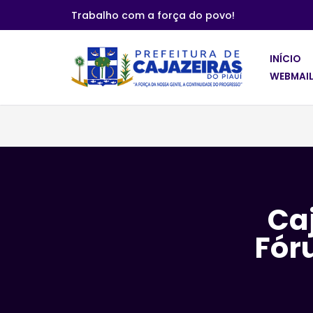
Trabalho com a força do povo!
Pular
para
INÍCIO
o
WEBMAIL
conteúdo
Caj
Fór