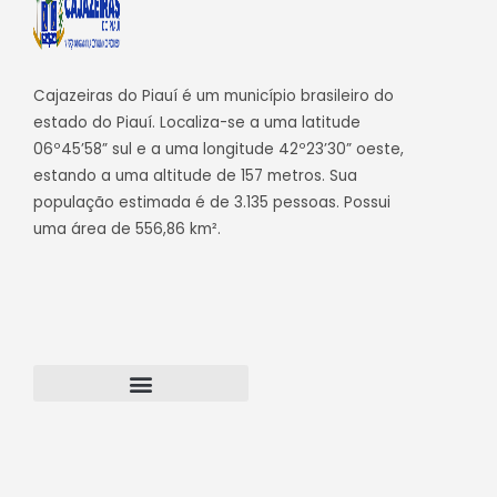
Cajazeiras do Piauí é um município brasileiro do
estado do Piauí. Localiza-se a uma latitude
06º45’58” sul e a uma longitude 42º23’30” oeste,
estando a uma altitude de 157 metros. Sua
população estimada é de 3.135 pessoas. Possui
uma área de 556,86 km².
Transparência Cajazeiras do Piauí
Webmail – Acesso Interno