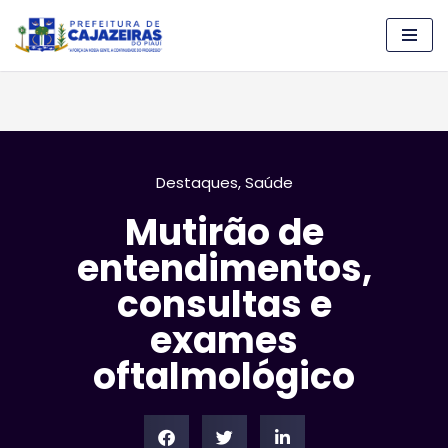
Pular
para
o
conteúdo
Destaques
,
Saúde
Mutirão de
entendimentos,
consultas e
exames
oftalmológico