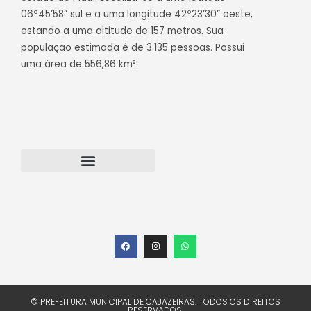
06º45’58” sul e a uma longitude 42º23’30” oeste,
estando a uma altitude de 157 metros. Sua
população estimada é de 3.135 pessoas. Possui
uma área de 556,86 km².
Transparência Cajazeiras do Piauí
Webmail – Acesso Interno
© PREFEITURA MUNICIPAL DE CAJAZEIRAS. TODOS OS DIREITOS
RESERVADOS.