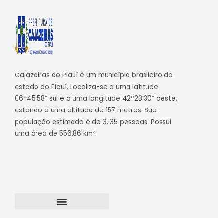
Cajazeiras do Piauí é um município brasileiro do
estado do Piauí. Localiza-se a uma latitude
06º45’58” sul e a uma longitude 42º23’30” oeste,
estando a uma altitude de 157 metros. Sua
população estimada é de 3.135 pessoas. Possui
uma área de 556,86 km².
Transparência Cajazeiras do Piauí
Webmail – Acesso Interno