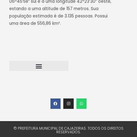
06º45’58” sul e a uma longitude 42º23’30” oeste,
estando a uma altitude de 157 metros. Sua
população estimada é de 3.135 pessoas. Possui
uma área de 556,86 km².
Transparência Cajazeiras do Piauí
Webmail – Acesso Interno
© PREFEITURA MUNICIPAL DE CAJAZEIRAS. TODOS OS DIREITOS
RESERVADOS.