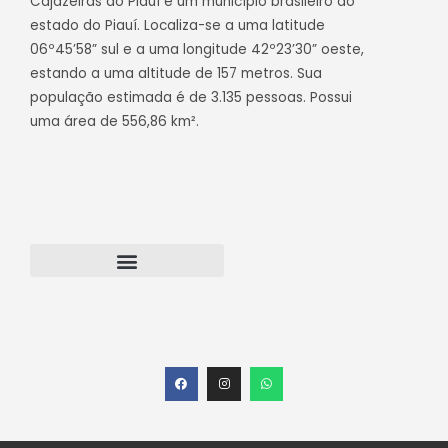
Cajazeiras do Piauí é um município brasileiro do
estado do Piauí. Localiza-se a uma latitude
06º45’58” sul e a uma longitude 42º23’30” oeste,
estando a uma altitude de 157 metros. Sua
população estimada é de 3.135 pessoas. Possui
uma área de 556,86 km².
Transparência Cajazeiras do Piauí
Webmail – Acesso Interno