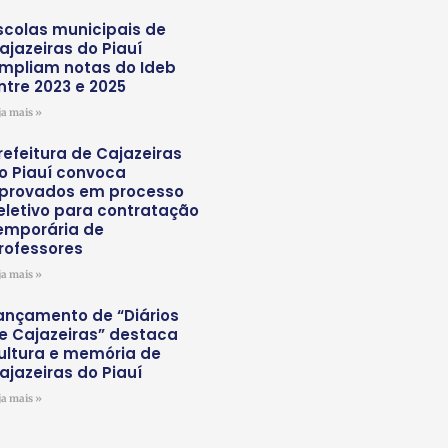
scolas municipais de
ajazeiras do Piauí
mpliam notas do Ideb
ntre 2023 e 2025
ja mais »
refeitura de Cajazeiras
o Piauí convoca
provados em processo
eletivo para contratação
emporária de
rofessores
ja mais »
ançamento de “Diários
e Cajazeiras” destaca
ultura e memória de
ajazeiras do Piauí
ja mais »