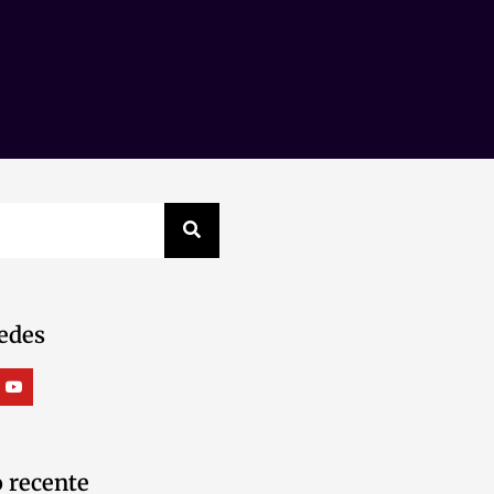
edes
 recente