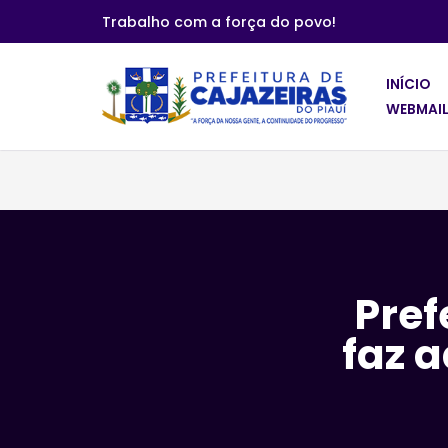
Trabalho com a força do povo!
Pular
para
INÍCIO
o
WEBMAIL
conteúdo
Pref
faz 