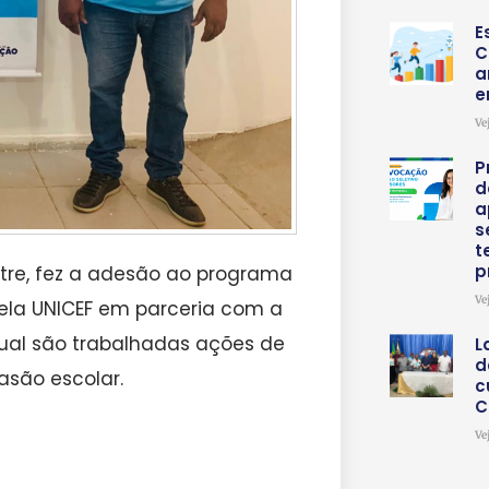
E
C
a
e
Ve
P
d
a
s
t
p
estre, fez a adesão ao programa
Ve
pela UNICEF em parceria com a
al são trabalhadas ações de
L
d
são escolar.
c
C
Ve