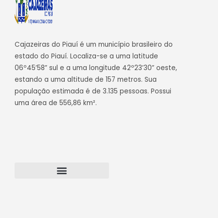
Cajazeiras do Piauí é um município brasileiro do
estado do Piauí. Localiza-se a uma latitude
06º45’58” sul e a uma longitude 42º23’30” oeste,
estando a uma altitude de 157 metros. Sua
população estimada é de 3.135 pessoas. Possui
uma área de 556,86 km².
Transparência Cajazeiras do Piauí
Webmail – Acesso Interno