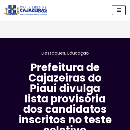
Pular
para
o
conteúdo
Destaques
,
Educação
Prefeitura de
Cajazeiras do
Piauí divulga
lista provisória
dos candidatos
inscritos no teste