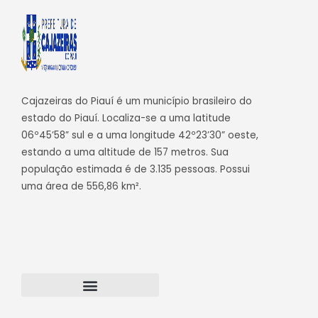
Cajazeiras do Piauí é um município brasileiro do
estado do Piauí. Localiza-se a uma latitude
06º45’58” sul e a uma longitude 42º23’30” oeste,
estando a uma altitude de 157 metros. Sua
população estimada é de 3.135 pessoas. Possui
uma área de 556,86 km².
Transparência Cajazeiras do Piauí
Webmail – Acesso Interno