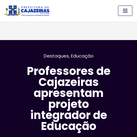
Pular
para
o
conteúdo
Destaques
,
Educação
Professores de
Cajazeiras
apresentam
projeto
integrador de
Educação