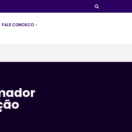
FALE CONOSCO
rmador
ção