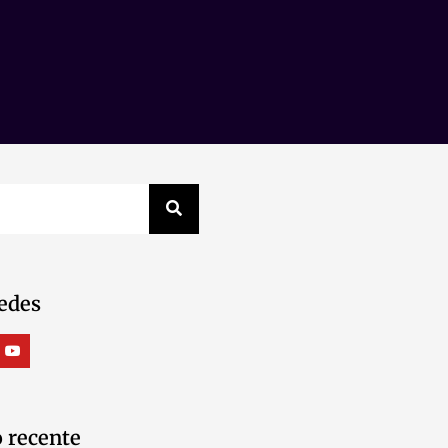
edes
 recente