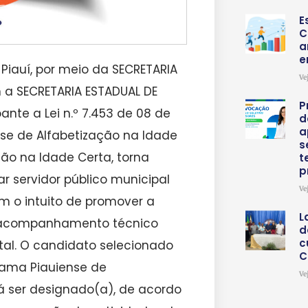
E
C
a
e
 Piauí, por meio da SECRETARIA
Ve
m a SECRETARIA ESTADUAL DE
P
nte a Lei n.º 7.453 de 08 de
d
a
ense de Alfabetização na Idade
s
ão na Idade Certa, torna
t
p
ar servidor público municipal
Ve
m o intuito de promover a
L
e acompanhamento técnico
d
c
tal. O candidato selecionado
C
rama Piauiense de
Ve
rá ser designado(a), de acordo