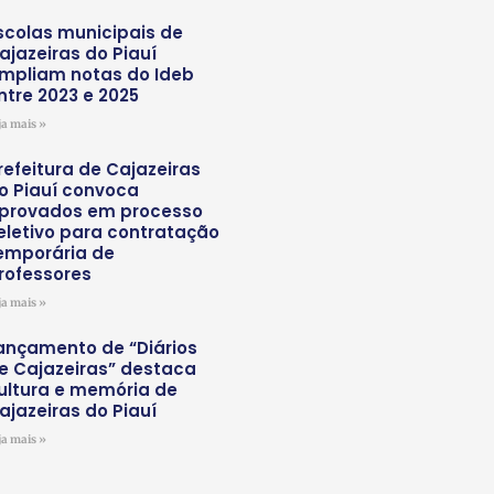
scolas municipais de
ajazeiras do Piauí
mpliam notas do Ideb
ntre 2023 e 2025
ja mais »
refeitura de Cajazeiras
o Piauí convoca
provados em processo
eletivo para contratação
emporária de
rofessores
ja mais »
ançamento de “Diários
e Cajazeiras” destaca
ultura e memória de
ajazeiras do Piauí
ja mais »