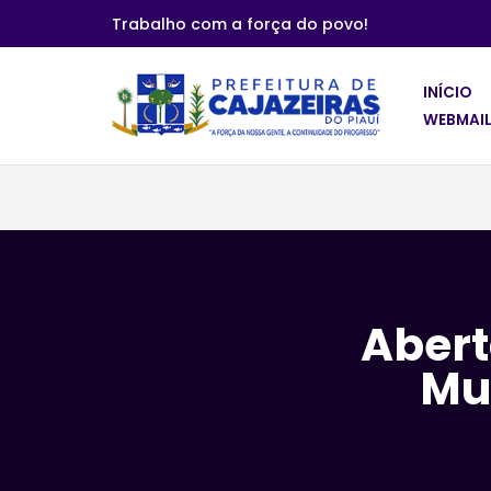
Trabalho com a força do povo!
Pular
para
INÍCIO
o
WEBMAIL
conteúdo
Abert
Mu