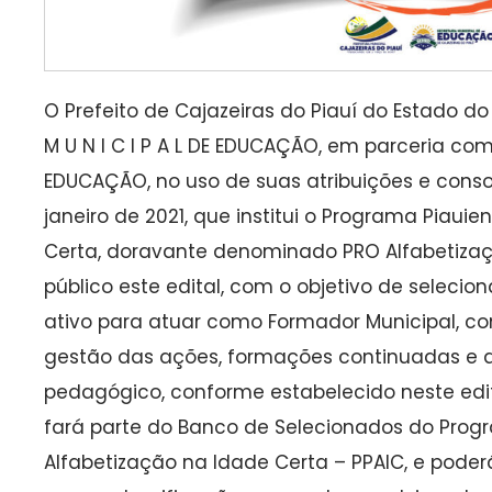
O Prefeito de Cajazeiras do Piauí do Estado do
M U N I C I P A L DE EDUCAÇÃO, em parceria co
EDUCAÇÃO, no uso de suas atribuições e consoa
janeiro de 2021, que institui o Programa Piaui
Certa, doravante denominado PRO Alfabetizaç
público este edital, com o objetivo de selecion
ativo para atuar como Formador Municipal, co
gestão das ações, formações continuadas 
pedagógico, conforme estabelecido neste edi
fará parte do Banco de Selecionados do Prog
Alfabetização na Idade Certa – PPAIC, e pode